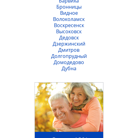
Барвиха
Бронницы
Видное
Волоколамск
Воскресенск
Высоковск
Дедовск
Дзержинский
Дмитров
Долгопрудный
Домодедово
Дубна
мкр Железнодорожный
Жуковский
Загорянский
Звенигород
Зеленоград
Ивантеевка
Истра
Кашира
Климовск
Клин
Коломна