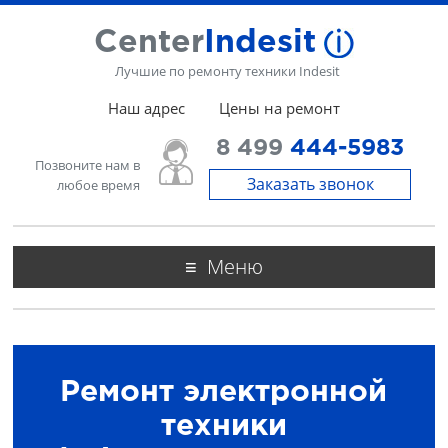
Center
Indesit
Лучшие по ремонту техники Indesit
Наш адрес
Цены на ремонт
8 499
444-5983
Позвоните нам в
Заказать звонок
любое время
Меню
Ремонт электронной
техники