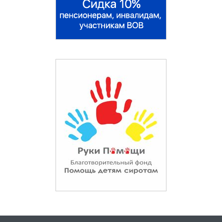
Коммунарка
Королёв
Котельники
Красноармейск
Красногорск
Краснозаводск
Краснознаменск
Кубинка
Лобня
Лыткарино
Люберцы
Малаховка
Можайск
Мытищи
Нахабино
Немчиновка
Ногинск
Одинцово
Орехово-Зуево
Павловская Слобода
Павловский Посад
Подольск